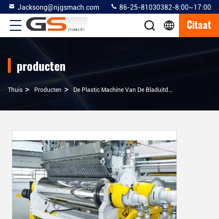
Jacksong@njgsmach.com
86-25-81030382-8:00~17:00
Citaat
producten
>
>
>
Thuis
Producten
De Plastic Machine Van De Bladuitdrijving
Van Het