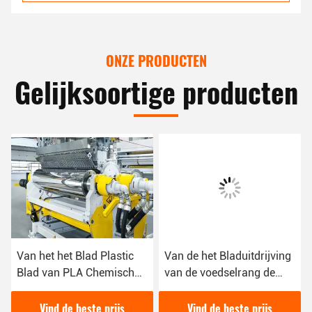
ONZE PRODUCTEN
Gelijksoortige producten
Van het het Blad Plastic
Van de het Bladuitdrijving
Blad van PLA Chemisch
van de voedselrang de
afbreekbare van de de
Plastic van de de Machine
Uitdrijvingsmachine het
Tweelingschroef
Vind de beste prijs
Vind de beste prijs