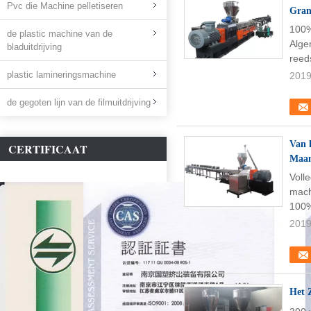
Pvc die Machine pelletiseren
Gran
100%
de plastic machine van de
Alge
bladuitdrijving
reeds
plastic lamineringsmachine
2019
de gegoten lijn van de filmuitdrijving
Van 
CERTIFICAAT
Maan
Voll
mach
100%
2019
Het 