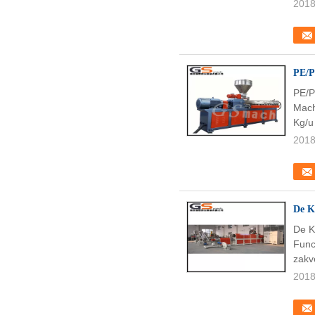
2018
PE/P
PE/P
Mach
Kg/u
2018
De K
De K
Func
zakv
2018