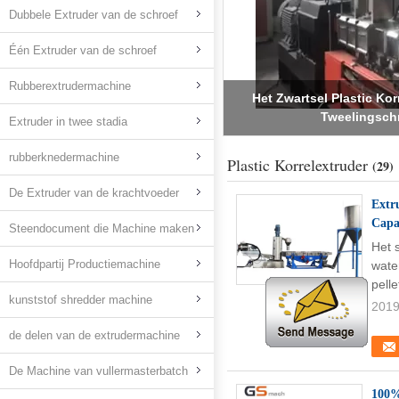
Dubbele Extruder van de schroef
Één Extruder van de schroef
Plastic de Machine/de 
Rubberextrudermachine
geluidssterkte van de Korr
van de
Extruder in twee stadia
rubberknedermachine
Plastic Korrelextruder
(29)
De Extruder van de krachtvoeder
Extr
Capac
Steendocument die Machine maken
Het 
Hoofdpartij Productiemachine
wate
pell
kunststof shredder machine
2019
de delen van de extrudermachine
De Machine van vullermasterbatch
100%