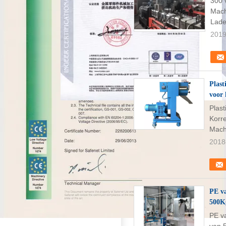
300 
Mach
Lade
2019
Plast
voor 
Plast
Korre
Mach
2018
PE va
500K
PE v