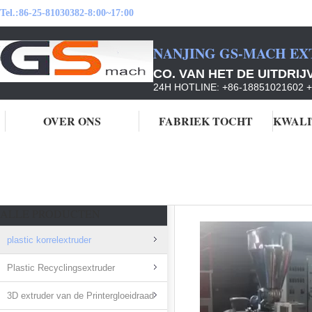
Tel.:
86-25-81030382-8:00~17:00
NANJING GS-MACH EX
CO. VAN HET DE UITDRI
24H HOTLINE: +86-18851021602 
OVER ONS
FABRIEK TOCHT
KWALI
Thuis
Producten
plastic korrelextruder
ALLE PRODUCTEN
plastic korrelextruder
Plastic Recyclingsextruder
3D extruder van de Printergloeidraad